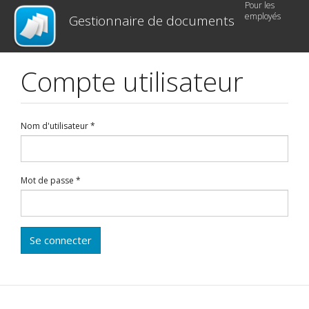
Pour les
Aller
employés
Gestionnaire de documents
au
contenu
principal
Compte utilisateur
Nom d'utilisateur
*
Mot de passe
*
Se connecter